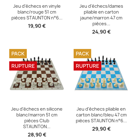
Aperçu rapide
Aperçu rapide


Jeu d'échecs en vinyle
Jeu d'échecs/dames
blanc/rouge 51 cm
pliable en carton
pièces STAUNTON n°6...
jaune/marron 47 cm
pièces...
19,90 €
24,90 €
PACK
PACK
RUPTURE
RUPTURE
Aperçu rapide
Aperçu rapide


Jeu d'échecs en silicone
Jeu d'échecs pliable en
blanc/marron 51 cm
carton blanc/bleu 47 cm
pièces Club
pièces STAUNTON n°6...
STAUNTON...
29,90 €
28,90 €