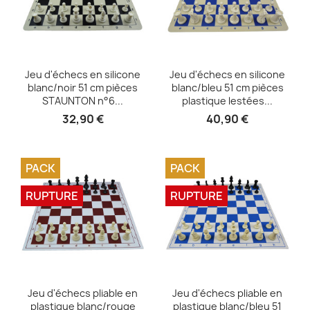
Aperçu rapide
Aperçu rapide


Jeu d'échecs en silicone
Jeu d'échecs en silicone
blanc/noir 51 cm pièces
blanc/bleu 51 cm pièces
STAUNTON n°6...
plastique lestées...
32,90 €
40,90 €
PACK
PACK
RUPTURE
RUPTURE
Aperçu rapide
Aperçu rapide


Jeu d'échecs pliable en
Jeu d'échecs pliable en
plastique blanc/rouge
plastique blanc/bleu 51