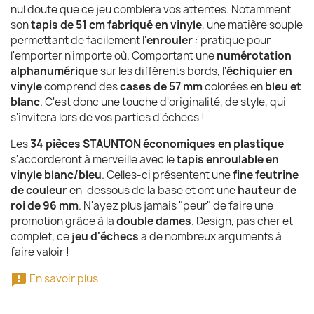
nul doute que ce jeu comblera vos attentes. Notamment
son
tapis de 51 cm fabriqué en vinyle
, une matière souple
permettant de facilement l'
enrouler
: pratique pour
l'emporter n'importe où. Comportant une
numérotation
alphanumérique
sur les différents bords, l'
échiquier en
vinyle
comprend des
cases de 57 mm
colorées en
bleu et
blanc
. C'est donc une touche d'originalité, de style, qui
s'invitera lors de vos parties d'échecs !
Les
34 pièces STAUNTON économiques en plastique
s'accorderont à merveille avec le
tapis enroulable en
vinyle blanc/bleu
. Celles-ci présentent une
fine feutrine
de couleur
en-dessous de la base et ont une
hauteur de
roi de 96 mm
. N'ayez plus jamais "peur" de faire une
promotion grâce à la
double dames
. Design, pas cher et
complet, ce
jeu d'échecs
a de nombreux arguments à
faire valoir !

En savoir plus