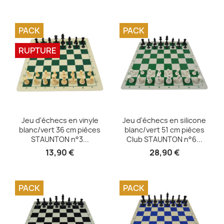
PACK
PACK
RUPTURE
Aperçu rapide
Aperçu rapide


Jeu d'échecs en vinyle
Jeu d'échecs en silicone
blanc/vert 36 cm pièces
blanc/vert 51 cm pièces
STAUNTON n°3...
Club STAUNTON n°6...
13,90 €
28,90 €
PACK
PACK