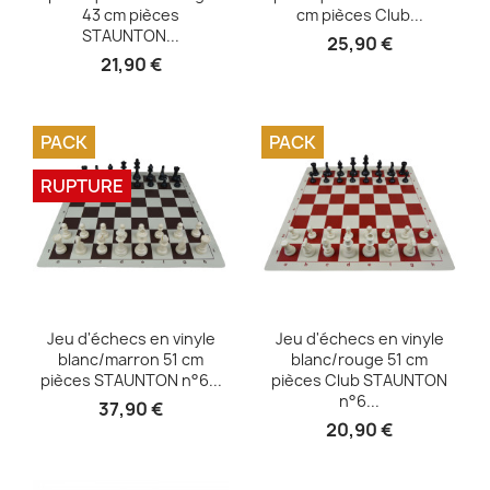
43 cm pièces
cm pièces Club...
STAUNTON...
25,90 €
21,90 €
PACK
PACK
RUPTURE
Aperçu rapide
Aperçu rapide


Jeu d'échecs en vinyle
Jeu d'échecs en vinyle
blanc/marron 51 cm
blanc/rouge 51 cm
pièces STAUNTON n°6...
pièces Club STAUNTON
n°6...
37,90 €
20,90 €