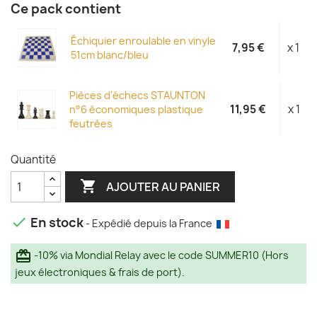
Ce pack contient
Échiquier enroulable en vinyle
7,95 €
x 1
51cm blanc/bleu
Pièces d'échecs STAUNTON
11,95 €
x 1
n°6 économiques plastique
feutrées
Quantité

AJOUTER AU PANIER
En stock

- Expédié depuis la France
redeem
-10% via Mondial Relay avec le code SUMMER10 (Hors
jeux électroniques & frais de port).