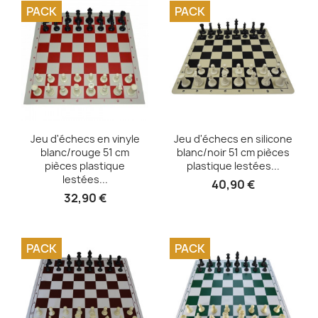
PACK
PACK
Aperçu rapide
Aperçu rapide


Jeu d'échecs en vinyle
Jeu d'échecs en silicone
blanc/rouge 51 cm
blanc/noir 51 cm pièces
pièces plastique
plastique lestées...
lestées...
40,90 €
32,90 €
PACK
PACK