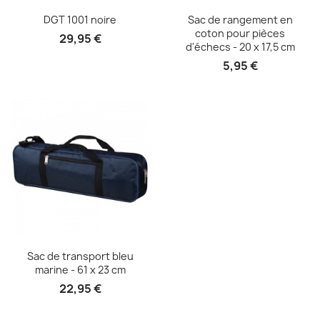
Aperçu rapide
Aperçu rapide


DGT 1001 noire
Sac de rangement en
coton pour pièces
29,95 €
d'échecs - 20 x 17,5 cm
5,95 €
Aperçu rapide

Sac de transport bleu
marine - 61 x 23 cm
22,95 €