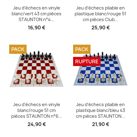
Aperçu rapide
Aperçu rapide


Jeu d'échecs en vinyle
Jeu d'échecs pliable en
blanc/vert 43 cm pièces
plastique blanc/rouge 51
STAUNTON n°4...
cm pièces Club...
16,90 €
25,90 €
PACK
PACK
RUPTURE
Aperçu rapide
Aperçu rapide


Jeu d'échecs en vinyle
Jeu d'échecs pliable en
blanc/rouge 51 cm
plastique blanc/bleu 43
pièces STAUNTON n°6...
cm pièces STAUNTON...
24,90 €
21,90 €