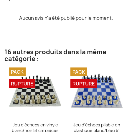
Aucun avis n'a été publié pour le moment.
16 autres produits dans la même
catégorie :
PACK
PACK
RUPTURE
RUPTURE
Aperçu rapide
Aperçu rapide


Jeu d'échecs en vinyle
Jeu d'échecs pliable en
blanc/noir 51 cm pièces
plastique blanc/bleu 51