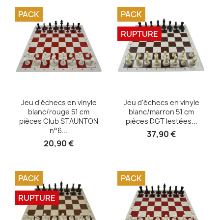
PACK
PACK
RUPTURE
Aperçu rapide
Aperçu rapide


Jeu d'échecs en vinyle
Jeu d'échecs en vinyle
blanc/rouge 51 cm
blanc/marron 51 cm
pièces Club STAUNTON
pièces DGT lestées...
n°6...
37,90 €
20,90 €
PACK
PACK
RUPTURE