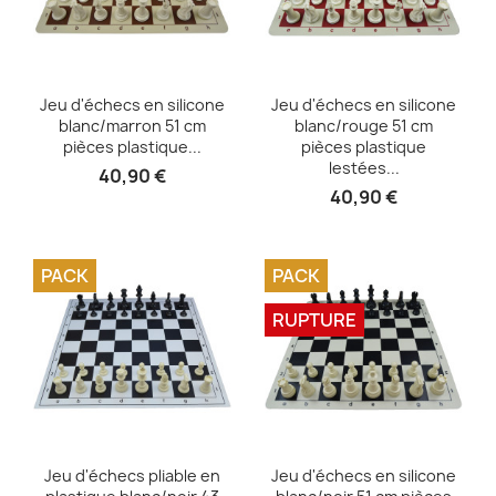
Aperçu rapide
Aperçu rapide


Jeu d'échecs en silicone
Jeu d'échecs en silicone
blanc/marron 51 cm
blanc/rouge 51 cm
pièces plastique...
pièces plastique
lestées...
40,90 €
40,90 €
PACK
PACK
RUPTURE
Aperçu rapide
Aperçu rapide


Jeu d'échecs pliable en
Jeu d'échecs en silicone