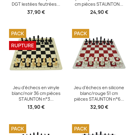
DGT lestées feutrées...
cm pièces STAUNTON...
37,90 €
24,90 €
PACK
PACK
RUPTURE
Aperçu rapide
Aperçu rapide


Jeu d'échecs en vinyle
Jeu d'échecs en silicone
blanc/noir 36 cm pièces
blanc/rouge 51 cm
STAUNTON n°3...
pièces STAUNTON n°6...
13,90 €
32,90 €
PACK
PACK