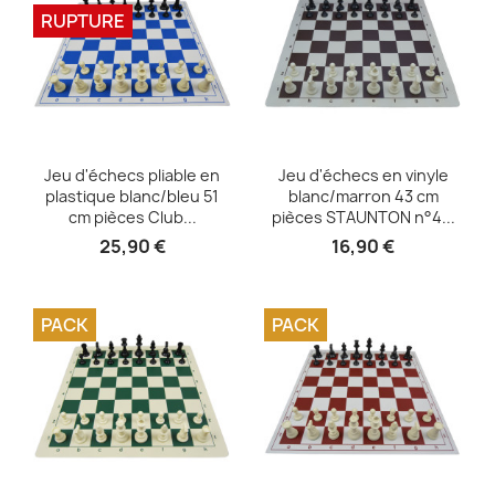
RUPTURE
Aperçu rapide
Aperçu rapide


Jeu d'échecs pliable en
Jeu d'échecs en vinyle
plastique blanc/bleu 51
blanc/marron 43 cm
cm pièces Club...
pièces STAUNTON n°4...
25,90 €
16,90 €
PACK
PACK