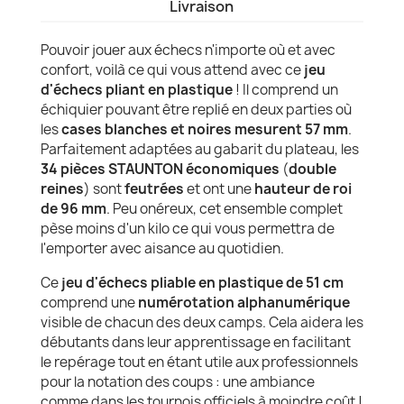
Livraison
Pouvoir jouer aux échecs n'importe où et avec
confort, voilà ce qui vous attend avec ce
jeu
d'échecs pliant en plastique
! Il comprend un
échiquier pouvant être replié en deux parties où
les
cases blanches et noires mesurent 57 mm
.
Parfaitement adaptées au gabarit du plateau, les
34 pièces STAUNTON économiques
(
double
reines
) sont
feutrées
et ont une
hauteur de roi
de 96 mm
. Peu onéreux, cet ensemble complet
pèse moins d'un kilo ce qui vous permettra de
l'emporter avec aisance au quotidien.
Ce
jeu d'échecs pliable en plastique de 51 cm
comprend une
numérotation alphanumérique
visible de chacun des deux camps. Cela aidera les
débutants dans leur apprentissage en facilitant
le repérage tout en étant utile aux professionnels
pour la notation des coups : une ambiance
comme dans les tournois officiels à moindre coût !