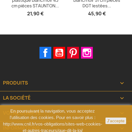
plastique blanc/noir 43
blanc/noir 51 cm pièces
cm pièces STAUNTON...
DGT lestées...
21,90 €
45,90 €
Facebook
YouTube
Pinterest
Instagram
PRODUITS

LA SOCIÉTÉ

En poursuivant la navigation, vous acceptez
VOTRE COMPTE

l’utilisation des cookies. Pour en savoir plus :
J'accepte
http://www.cnil.fr/vos-obligations/sites-web-cookies-
INFORMATIONS
keyboard_arrow_down
et-autres-traceurs/que-dit-la-loi/