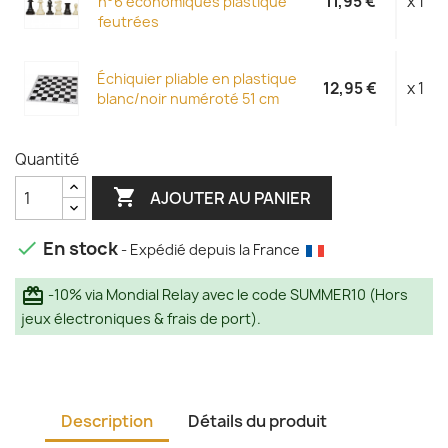
11,95 €
x 1
n°6 économiques plastique
feutrées
Échiquier pliable en plastique
12,95 €
x 1
blanc/noir numéroté 51 cm
Quantité

AJOUTER AU PANIER
En stock

- Expédié depuis la France
redeem
-10% via Mondial Relay avec le code SUMMER10 (Hors
jeux électroniques & frais de port).
Description
Détails du produit