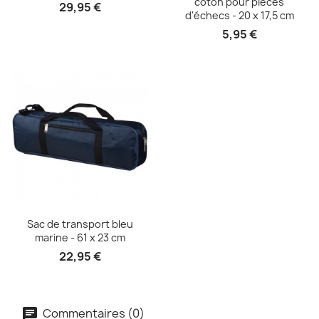
coton pour pièces
29,95 €
d'échecs - 20 x 17,5 cm
5,95 €
Aperçu rapide

Sac de transport bleu
marine - 61 x 23 cm
22,95 €
Commentaires (0)