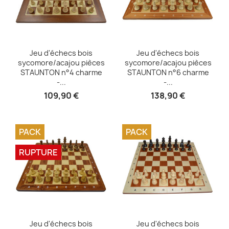
Aperçu rapide
Aperçu rapide


Jeu d'échecs bois
Jeu d'échecs bois
sycomore/acajou pièces
sycomore/acajou pièces
STAUNTON n°4 charme
STAUNTON n°6 charme
-...
-...
109,90 €
138,90 €
PACK
PACK
RUPTURE
Aperçu rapide
Aperçu rapide


Jeu d'échecs bois
Jeu d'échecs bois