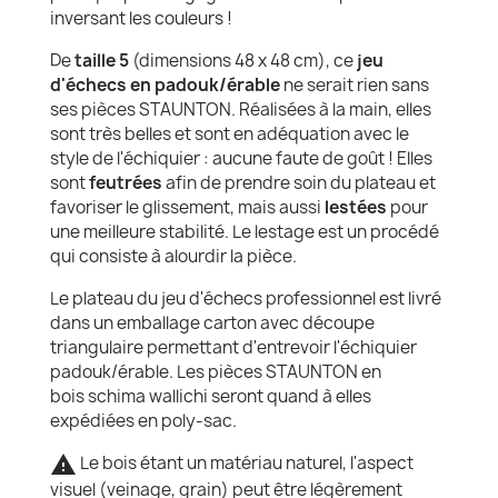
inversant les couleurs !
De
taille 5
(dimensions 48 x 48 cm), ce
jeu
d'échecs en padouk/érable
ne serait rien sans
ses pièces STAUNTON. Réalisées à la main, elles
sont très belles et sont en adéquation avec le
style de l'échiquier : aucune faute de goût ! Elles
sont
feutrées
afin de prendre soin du plateau et
favoriser le glissement, mais aussi
lestées
pour
une meilleure stabilité. Le lestage est un procédé
qui consiste à alourdir la pièce.
Le plateau du jeu d'échecs professionnel est livré
dans un emballage carton avec découpe
triangulaire permettant d'entrevoir l'échiquier
padouk/érable. Les pièces STAUNTON en
bois schima wallichi seront quand à elles
expédiées en poly-sac.
warning
Le bois étant un matériau naturel, l'aspect
visuel (veinage, grain) peut être légèrement