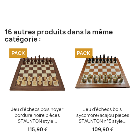
16 autres produits dans la même
catégorie :
PACK
PACK
Aperçu rapide
Aperçu rapide


Jeu d'échecs bois noyer
Jeu d'échecs bois
bordure noire pièces
sycomore/acajou pièces
STAUNTON style...
STAUNTON n°5 style...
115,90 €
109,90 €