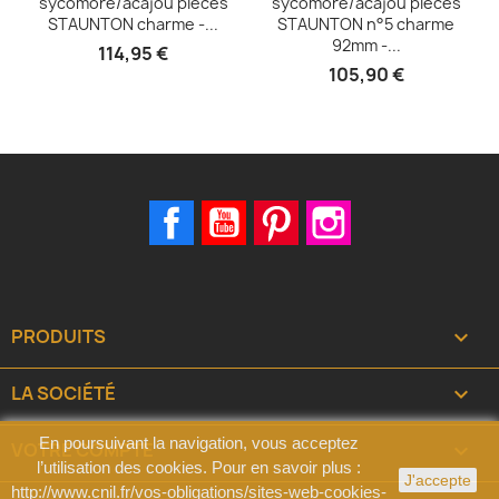
sycomore/acajou pièces
sycomore/acajou pièces
STAUNTON charme -...
STAUNTON n°5 charme
92mm -...
114,95 €
105,90 €
Facebook
YouTube
Pinterest
Instagram
PRODUITS

LA SOCIÉTÉ

En poursuivant la navigation, vous acceptez
VOTRE COMPTE

l’utilisation des cookies. Pour en savoir plus :
J'accepte
http://www.cnil.fr/vos-obligations/sites-web-cookies-