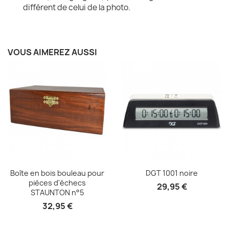
différent de celui de la photo.
VOUS AIMEREZ AUSSI
Aperçu rapide
Aperçu rapide


Boîte en bois bouleau pour
DGT 1001 noire
pièces d'échecs
29,95 €
STAUNTON n°5
32,95 €