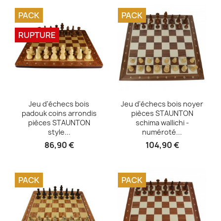
PACK
PACK
RUPTURE
Aperçu rapide
Aperçu rapide


Jeu d'échecs bois
Jeu d'échecs bois noyer
padouk coins arrondis
pièces STAUNTON
pièces STAUNTON
schima wallichi -
style...
numéroté...
86,90 €
104,90 €
PACK
PACK