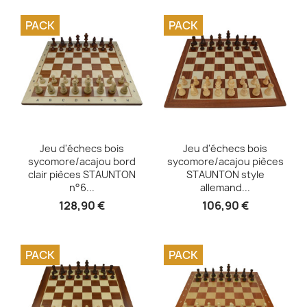
PACK
PACK
Aperçu rapide
Aperçu rapide


Jeu d'échecs bois
Jeu d'échecs bois
sycomore/acajou bord
sycomore/acajou pièces
clair pièces STAUNTON
STAUNTON style
n°6...
allemand...
128,90 €
106,90 €
PACK
PACK