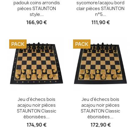
padouk coins arrondis
sycomore/acajou bord
pièces STAUNTON
clair pièces STAUNTON
style...
n°5...
166,90 €
111,90 €
PACK
PACK
Aperçu rapide
Aperçu rapide


Jeu d'échecs bois
Jeu d'échecs bois
acajou noir pièces
acajou noir pièces
STAUNTON Classic
STAUNTON Classic
ébonisées...
ébonisées...
174,90 €
172,90 €