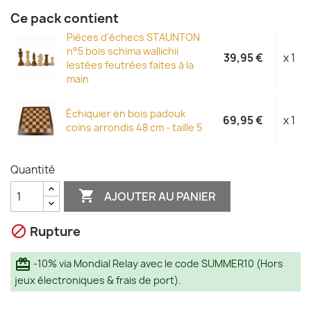
Ce pack contient
Pièces d'échecs STAUNTON
n°5 bois schima wallichii
39,95 €
x 1
lestées feutrées faites à la
main
Échiquier en bois padouk
69,95 €
x 1
coins arrondis 48 cm - taille 5
Quantité

AJOUTER AU PANIER
Rupture

redeem
-10% via Mondial Relay avec le code SUMMER10 (Hors
jeux électroniques & frais de port).